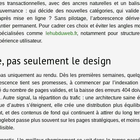
ges transactionnelles, avec des ancres naturelles et un bali
ouvernance : qui décide des nouvelles catégories, qui valide
s après mise en ligne ? Sans pilotage, l’arborescence dériv
ntier permanent. Pour cadrer ces choix et éviter les angles mo
 spécialisées comme
lehubduweb.fr
, notamment pour structure
périence utilisateur.
e, pas seulement le design
t pas uniquement au rendu. Dès les premières semaines, quel
orescence tient ses promesses, à commencer par l’indexation 
é du nombre de pages valides, et la baisse des erreurs 404 doi
utre signal, la répartition du trafic : une architecture saine é
 d’autres s’éteignent, elle crée une distribution plus équilib
, et des contenus de fond qui continuent à attirer du long te
ooglebot passe plus souvent sur les pages stratégiques, et moins
isible.