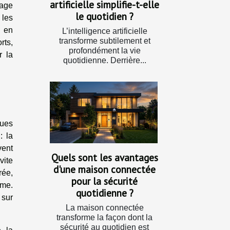
artificielle simplifie-t-elle
sage
le quotidien ?
 les
e en
L’intelligence artificielle
transforme subtilement et
rts,
profondément la vie
r la
quotidienne. Derrière...
ques
: la
vent
Quels sont les avantages
vite
d'une maison connectée
rée,
pour la sécurité
rme.
quotidienne ?
 sur
La maison connectée
transforme la façon dont la
sécurité au quotidien est