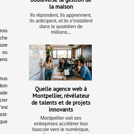
la maison
Ils répondent, ils apprennent,
ils anticipent, et ils s’installent
dans le quotidien de
rois
millions...
nche
ture
s ou
iens
enus
tion
Quelle agence web à
aide
Montpellier, révélateur
cier
de talents et de projets
’est
innovants
ost-
Montpellier voit ses
 que
entreprises accélérer leur
bascule vers le numérique,