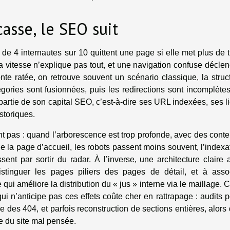
asse, le SEO suit
 de 4 internautes sur 10 quittent une page si elle met plus de t
a vitesse n’explique pas tout, et une navigation confuse décle
nte ratée, on retrouve souvent un scénario classique, la struc
gories sont fusionnées, puis les redirections sont incomplète
 partie de son capital SEO, c’est-à-dire ses URL indexées, ses l
istoriques.
nt pas : quand l’arborescence est trop profonde, avec des cont
de la page d’accueil, les robots passent moins souvent, l’indexa
ssent par sortir du radar. À l’inverse, une architecture claire 
stinguer les pages piliers des pages de détail, et à asso
qui améliore la distribution du « jus » interne via le maillage. C
ui n’anticipe pas ces effets coûte cher en rattrapage : audits p
ge des 404, et parfois reconstruction de sections entières, alors
te du site mal pensée.