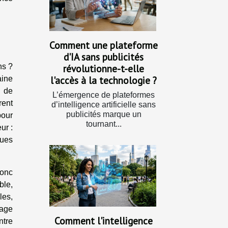
Comment une plateforme
d'IA sans publicités
ns ?
révolutionne-t-elle
l'accès à la technologie ?
aine
l de
L’émergence de plateformes
rent
d’intelligence artificielle sans
publicités marque un
pour
tournant...
ur :
ques
donc
ble,
les,
lage
Comment l'intelligence
ntre