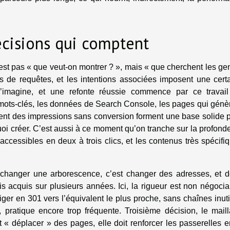
écisions qui comptent
est pas « que veut-on montrer ? », mais « que cherchent les ge
s de requêtes, et les intentions associées imposent une cert
l’imagine, et une refonte réussie commence par ce travai
e mots-clés, les données de Search Console, les pages qui génè
chent des impressions sans conversion forment une base solide 
uoi créer. C’est aussi à ce moment qu’on tranche sur la profonde
accessibles en deux à trois clics, et les contenus très spécifi
 changer une arborescence, c’est changer des adresses, et 
is acquis sur plusieurs années. Ici, la rigueur est non négocia
er en 301 vers l’équivalent le plus proche, sans chaînes inuti
, pratique encore trop fréquente. Troisième décision, le mail
 « déplacer » des pages, elle doit renforcer les passerelles e