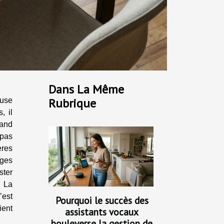
Dans La Même
Rubrique
ause
, il
and
 pas
ères
ages
ster
. La
’est
Pourquoi le succès des
ient
assistants vocaux
bouleverse la gestion de