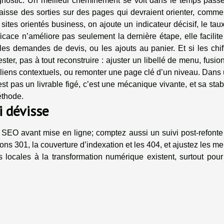
agnostic. Un meilleur cheminement se voit dans le temps passé
aisse des sorties sur des pages qui devraient orienter, comme
sites orientés business, on ajoute un indicateur décisif, le tau
cace n’améliore pas seulement la dernière étape, elle facilite
 les demandes de devis, ou les ajouts au panier. Et si les chif
ter, pas à tout reconstruire : ajuster un libellé de menu, fusio
 liens contextuels, ou remonter une page clé d’un niveau. Dans
st pas un livrable figé, c’est une mécanique vivante, et sa stabi
éthode.
i dévisse
t SEO avant mise en ligne; comptez aussi un suivi post-refonte
ions 301, la couverture d’indexation et les 404, et ajustez les m
 locales à la transformation numérique existent, surtout pour