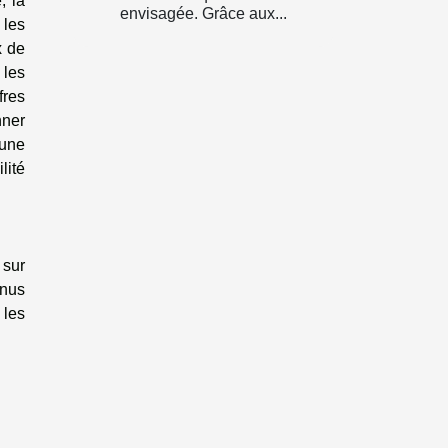
, la
envisagée. Grâce aux...
 les
x de
 les
fres
nner
 une
lité
 sur
enus
 les