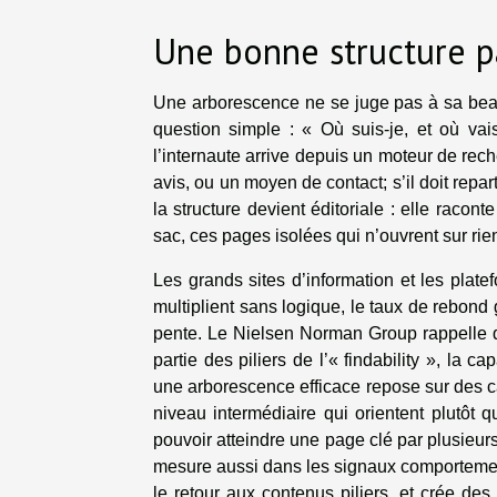
Une bonne structure pa
Une arborescence ne se juge pas à sa bea
question simple : « Où suis-je, et où vai
l’internaute arrive depuis un moteur de rec
avis, ou un moyen de contact; s’il doit repar
la structure devient éditoriale : elle raconte
sac, ces pages isolées qui n’ouvrent sur rien
Les grands sites d’information et les plat
multiplient sans logique, le taux de rebond
pente. Le Nielsen Norman Group rappelle que
partie des piliers de l’« findability », la 
une arborescence efficace repose sur des c
niveau intermédiaire qui orientent plutôt q
pouvoir atteindre une page clé par plusieur
mesure aussi dans les signaux comportemen
le retour aux contenus piliers, et crée des