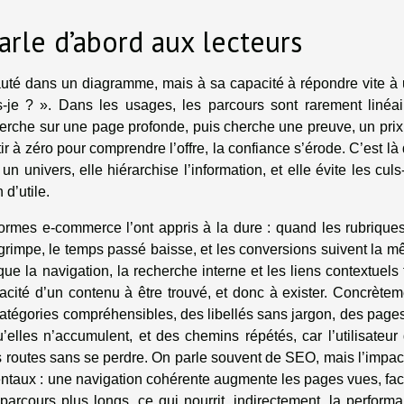
rle d’abord aux lecteurs
uté dans un diagramme, mais à sa capacité à répondre vite à
s-je ? ». Dans les usages, les parcours sont rarement linéai
herche sur une page profonde, puis cherche une preuve, un prix
tir à zéro pour comprendre l’offre, la confiance s’érode. C’est là
 un univers, elle hiérarchise l’information, et elle évite les culs
 d’utile.
eformes e-commerce l’ont appris à la dure : quand les rubrique
 grimpe, le temps passé baisse, et les conversions suivent la 
 la navigation, la recherche interne et les liens contextuels 
capacité d’un contenu à être trouvé, et donc à exister. Concrètem
atégories compréhensibles, des libellés sans jargon, des page
u’elles n’accumulent, et des chemins répétés, car l’utilisateur 
s routes sans se perdre. On parle souvent de SEO, mais l’impac
taux : une navigation cohérente augmente les pages vues, faci
 parcours plus longs, ce qui nourrit, indirectement, la perform