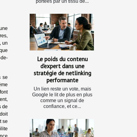
portées par un tissu de...
 une
res,
, un
 que
-de-
Le poids du contenu
d’expert dans une
stratégie de netlinking
s se
performante
même
Un lien reste un vote, mais
font
Google le lit de plus en plus
ent,
comme un signal de
confiance, et ce...
s de
doit
t se
lite
ance