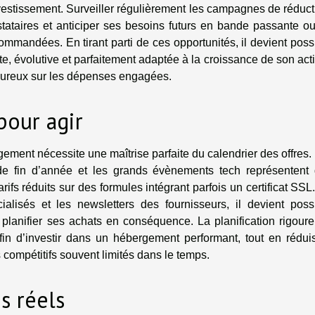
vestissement. Surveiller régulièrement les campagnes de réduct
stataires et anticiper ses besoins futurs en bande passante o
mmandées. En tirant parti de ces opportunités, il devient poss
te, évolutive et parfaitement adaptée à la croissance de son acti
goureux sur les dépenses engagées.
pour agir
gement nécessite une maîtrise parfaite du calendrier des offres.
s de fin d’année et les grands évènements tech représentent
rifs réduits sur des formules intégrant parfois un certificat SSL
cialisés et les newsletters des fournisseurs, il devient poss
 planifier ses achats en conséquence. La planification rigour
 afin d’investir dans un hébergement performant, tout en rédui
s compétitifs souvent limités dans le temps.
s réels