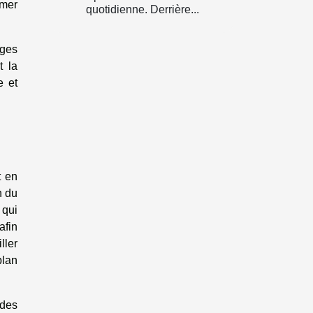
rmer
quotidienne. Derrière...
èges
t la
e et
t en
n du
 qui
afin
ller
plan
 des