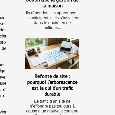
la maison
Ils répondent, ils apprennent,
ment
ils anticipent, et ils s’installent
dans le quotidien de
 ses
millions...
 des
cier
prix
t de
ues,
dget
Refonte de site :
uvel
pourquoi l'arborescence
aire
est la clé d’un trafic
L et
durable
n et
Le trafic d’un site ne
s’effondre pas toujours à
cause d’un mauvais contenu
vier