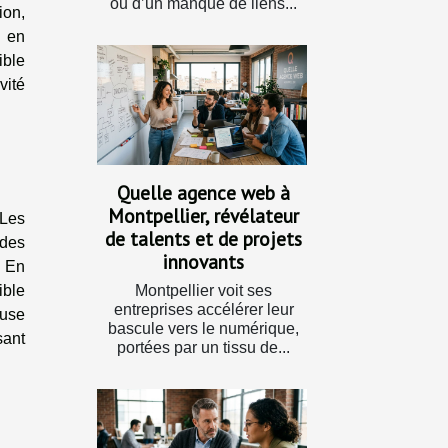
ou d’un manque de liens...
ion,
u en
ible
vité
Quelle agence web à
Montpellier, révélateur
 Les
de talents et de projets
 des
innovants
. En
ible
Montpellier voit ses
entreprises accélérer leur
euse
bascule vers le numérique,
sant
portées par un tissu de...