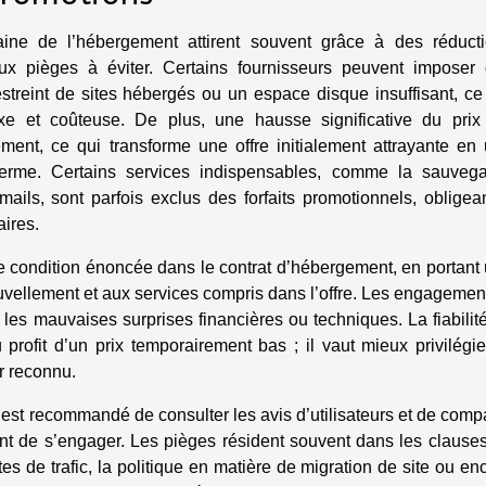
ine de l’hébergement attirent souvent grâce à des réduct
eux pièges à éviter. Certains fournisseurs peuvent imposer
estreint de sites hébergés ou un espace disque insuffisant, ce
xe et coûteuse. De plus, une hausse significative du prix
ent, ce qui transforme une offre initialement attrayante en
rme. Certains services indispensables, comme la sauveg
ils, sont parfois exclus des forfaits promotionnels, obligea
ires.
que condition énoncée dans le contrat d’hébergement, en portant
ouvellement et aux services compris dans l’offre. Les engagemen
r les mauvaises surprises financières ou techniques. La fiabilit
u profit d’un prix temporairement bas ; il vaut mieux privilégie
r reconnu.
il est recommandé de consulter les avis d’utilisateurs et de comp
vant de s’engager. Les pièges résident souvent dans les clause
tes de trafic, la politique en matière de migration de site ou en