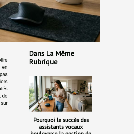
Dans La Même
Rubrique
ffre
e en
 pas
iers
ités
t de
 sur
Pourquoi le succès des
assistants vocaux
bouleverse la gestion de