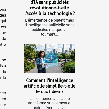
d'IA sans publicités
révolutionne-t-elle
ions
l'accès à la technologie ?
 des
L’émergence de plateformes
 qui
d’intelligence artificielle sans
 est
publicités marque un
 une
tournant...
arde
nt à
 une
ts à
é du
r la
Comment l'intelligence
artificielle simplifie-t-elle
le quotidien ?
arer
L’intelligence artificielle
s en
transforme subtilement et
core
profondément la vie