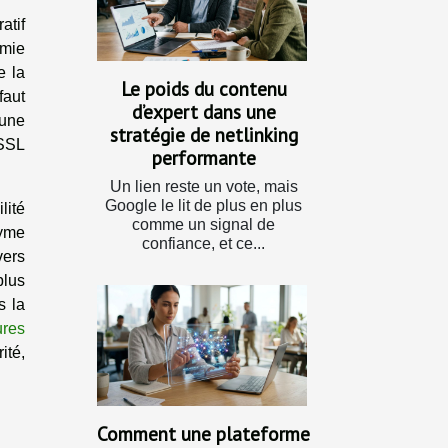
atif
omie
e la
Le poids du contenu
faut
d’expert dans une
’une
stratégie de netlinking
 SSL
performante
Un lien reste un vote, mais
Google le lit de plus en plus
lité
comme un signal de
nyme
confiance, et ce...
vers
plus
s la
ures
ité,
Comment une plateforme