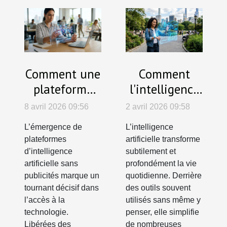
Comment une
Comment
plateforme
l'intelligence
d'IA sans
artificielle
8 avril 2026 09:56
2 avril 2026 09:58
publicités
simplifie-t-elle
L’émergence de
L’intelligence
révolutionne-
le quotidien ?
plateformes
artificielle transforme
t-elle l'accès à
d’intelligence
subtilement et
la technologie
artificielle sans
profondément la vie
publicités marque un
quotidienne. Derrière
?
tournant décisif dans
des outils souvent
l’accès à la
utilisés sans même y
technologie.
penser, elle simplifie
Libérées des
de nombreuses