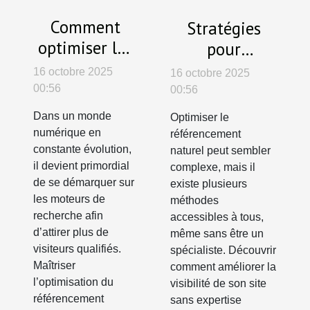
Comment
Stratégies
optimiser les
pour
stratégies
optimiser
16 octobre 2025
16 octobre 2025
SEO pour
votre
00:56
00:56
augmenter la
référencement
Dans un monde
Optimiser le
visibilité en
naturel sans
numérique en
référencement
ligne ?
expertise
constante évolution,
naturel peut sembler
il devient primordial
complexe, mais il
de se démarquer sur
existe plusieurs
les moteurs de
méthodes
recherche afin
accessibles à tous,
d’attirer plus de
même sans être un
visiteurs qualifiés.
spécialiste. Découvrir
Maîtriser
comment améliorer la
l’optimisation du
visibilité de son site
référencement
sans expertise