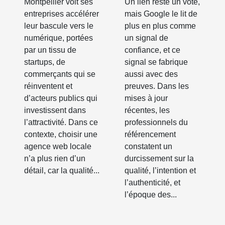
Montpellier voit ses
Un lien reste un vote,
talents et de
de netlinking
entreprises accélérer
mais Google le lit de
projets
performante
leur bascule vers le
plus en plus comme
innovants
numérique, portées
un signal de
par un tissu de
confiance, et ce
startups, de
signal se fabrique
commerçants qui se
aussi avec des
réinventent et
preuves. Dans les
d’acteurs publics qui
mises à jour
investissent dans
récentes, les
l’attractivité. Dans ce
professionnels du
contexte, choisir une
référencement
agence web locale
constatent un
n’a plus rien d’un
durcissement sur la
détail, car la qualité...
qualité, l’intention et
l’authenticité, et
l’époque des...