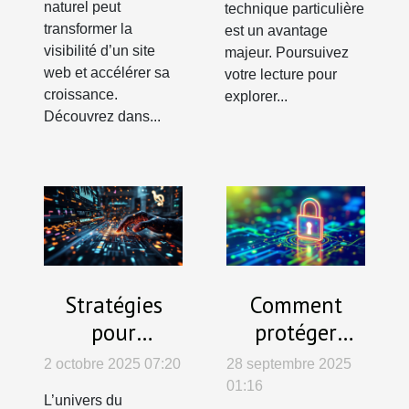
naturel peut
technique particulière
transformer la
est un avantage
visibilité d’un site
majeur. Poursuivez
web et accélérer sa
votre lecture pour
croissance.
explorer...
Découvrez dans...
Stratégies
Comment
pour
protéger
augmenter
efficacement
2 octobre 2025 07:20
28 septembre 2025
l'engagement
vos données
01:16
L’univers du