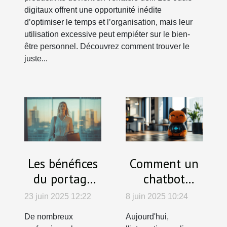
digitaux offrent une opportunité inédite
d’optimiser le temps et l’organisation, mais leur
utilisation excessive peut empiéter sur le bien-
être personnel. Découvrez comment trouver le
juste...
Les bénéfices
Comment un
du portage
chatbot
salarial pour
francophone
23 juin 2025 12:22
8 juin 2025 10:24
sécuriser les
transforme
De nombreux
Aujourd'hui,
carrières en
l'expérience