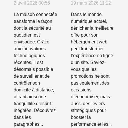
d'une maison
promotions
2 avril 2026 00:56
19 mars 2026 11:12
connectée
pour
La maison connectée
Dans le monde
pour la
optimiser
transforme la façon
numérique actuel,
sécurité
votre
dont la sécurité au
dénicher la meilleure
quotidienne ?
hébergement
quotidien est
offre pour son
envisagée. Grâce
hébergement web
web ?
aux innovations
peut transformer
technologiques
l’expérience en ligne
récentes, il est
d’un site. Saviez-
désormais possible
vous que les
de surveiller et de
promotions ne sont
contrôler son
pas seulement des
domicile à distance,
occasions
offrant ainsi une
d’économiser, mais
tranquillité d’esprit
aussi des leviers
inégalée. Découvrez
stratégiques pour
dans les
booster la
paragraphes...
performance et les...