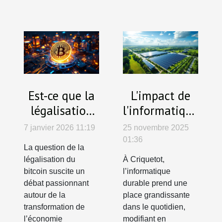
Est-ce que la
L'impact de
légalisation
l'informatique
du bitcoin
durable à
7 janvier 2026 11:19
25 novembre 2025
stimule
Criquetot
01:36
La question de la
l'économie
légalisation du
À Criquetot,
numérique ?
bitcoin suscite un
l’informatique
débat passionnant
durable prend une
autour de la
place grandissante
transformation de
dans le quotidien,
l’économie
modifiant en