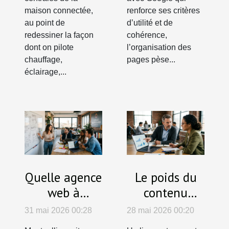
maison connectée,
renforce ses critères
au point de
d’utilité et de
redessiner la façon
cohérence,
dont on pilote
l’organisation des
chauffage,
pages pèse...
éclairage,...
Quelle agence
Le poids du
web à
contenu
Montpellier,
d’expert dans
31 mai 2026 00:28
28 mai 2026 00:20
révélateur de
une stratégie