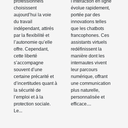
professionnels
l'interaction en ligne
freelance
des
choisissent
évolue rapidement,
utilisateurs
aujourd’hui la voie
portée par des
du travail
innovations telles
en ligne
indépendant, attirés
que les chatbots
par la flexibilité et
francophones. Ces
l’autonomie qu’elle
assistants virtuels
offre. Cependant,
redéfinissent la
cette liberté
manière dont les
s’accompagne
internautes vivent
souvent d’une
leur parcours
certaine précarité et
numérique, offrant
d’incertitudes quant à
une communication
la sécurité de
plus naturelle,
l’emploi et à la
personnalisée et
protection sociale.
efficace....
Le...