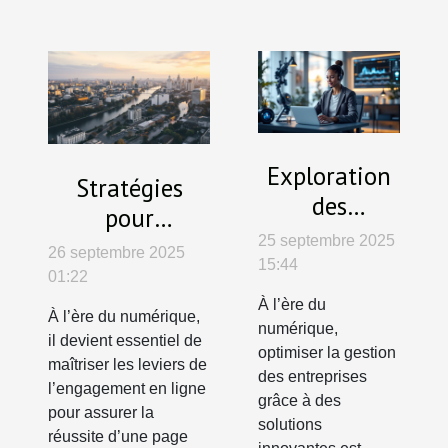
Exploration
Stratégies
des
pour
avantages
augmenter
25 septembre 2025
26 septembre 2025
des
15:44
l'engagement
01:22
assistants
sur votre page
À l’ère du
À l’ère du numérique,
virtuels
numérique,
professionnelle
il devient essentiel de
gratuits pour
optimiser la gestion
maîtriser les leviers de
des entreprises
les
l’engagement en ligne
grâce à des
entreprises
pour assurer la
solutions
réussite d’une page