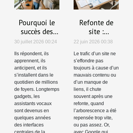
Pourquoi le
Refonte de
succès des
site :
assistants
pourquoi
30 juillet 2026 00:24
22 juin 2026 00:38
vocaux
l'arborescence
Ils répondent, ils
Le trafic d’un site ne
bouleverse la
est la clé d’un
apprennent, ils
s’effondre pas
gestion de la
trafic durable
anticipent, et ils
toujours à cause d’un
maison
s’installent dans le
mauvais contenu ou
quotidien de millions
d’un manque de
de foyers. Longtemps
liens, il chute
gadgets, les
souvent après une
assistants vocaux
refonte, quand
sont devenus en
l’arborescence a été
quelques années
repensée trop vite,
des interfaces
ou pas assez. Or,
centrales de la
avec Google qui