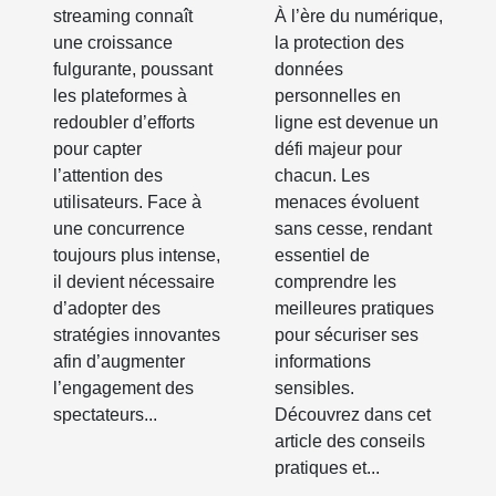
sur les
personnelles
streaming connaît
À l’ère du numérique,
plateformes
en ligne ?
une croissance
la protection des
de streaming
fulgurante, poussant
données
les plateformes à
personnelles en
redoubler d’efforts
ligne est devenue un
pour capter
défi majeur pour
l’attention des
chacun. Les
utilisateurs. Face à
menaces évoluent
une concurrence
sans cesse, rendant
toujours plus intense,
essentiel de
il devient nécessaire
comprendre les
d’adopter des
meilleures pratiques
stratégies innovantes
pour sécuriser ses
afin d’augmenter
informations
l’engagement des
sensibles.
spectateurs...
Découvrez dans cet
article des conseils
pratiques et...