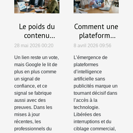
Le poids du
Comment une
contenu
plateforme
d’expert dans
d'IA sans
28 mai 2026 00:20
8 avril 2026 09:56
une stratégie
publicités
Un lien reste un vote,
L’émergence de
de netlinking
révolutionne-
mais Google le lit de
plateformes
performante
t-elle l'accès à
plus en plus comme
d’intelligence
la technologie
un signal de
artificielle sans
confiance, et ce
publicités marque un
?
signal se fabrique
tournant décisif dans
aussi avec des
l’accès à la
preuves. Dans les
technologie.
mises à jour
Libérées des
récentes, les
interruptions et du
professionnels du
ciblage commercial,