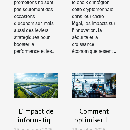
promotions ne sont
le choix d’intégrer
pas seulement des
cette cryptomonnaie
occasions
dans leur cadre
d’économiser, mais
légal, les impacts sur
aussi des leviers
l’innovation, la
stratégiques pour
sécurité et la
booster la
croissance
performance et les...
économique restent...
L'impact de
Comment
l'informatique
optimiser les
durable à
stratégies
25 novembre 2025
16 octobre 2025