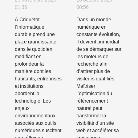
Criquetot
SEO pour
01:36
00:56
augmenter la
À Criquetot,
Dans un monde
visibilité en
l’informatique
numérique en
ligne ?
durable prend une
constante évolution,
place grandissante
il devient primordial
dans le quotidien,
de se démarquer sur
modifiant en
les moteurs de
profondeur la
recherche afin
manière dont les
d’attirer plus de
habitants, entreprises
visiteurs qualifiés.
et institutions
Maîtriser
abordent la
l’optimisation du
technologie. Les
référencement
enjeux
naturel peut
environnementaux
transformer la
associés aux outils
visibilité d’un site
numériques suscitent
web et accélérer sa
une réflexion
croissance.