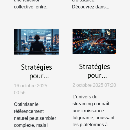
collective, entre...
Découvrez dans...
Stratégies
Stratégies
pour
pour
augmenter
optimiser
2 octobre 2025 07:20
16 octobre 2025
l'engagement
votre
00:56
L’univers du
sur les
référencement
streaming connaît
Optimiser le
plateformes
naturel sans
une croissance
référencement
de streaming
expertise
fulgurante, poussant
naturel peut sembler
les plateformes à
complexe, mais il