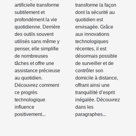
le quotidien ?
pour la
artificielle transforme
transforme la façon
sécurité
subtilement et
dont la sécurité au
quotidienne ?
profondément la vie
quotidien est
quotidienne. Derrière
envisagée. Grâce
des outils souvent
aux innovations
utilisés sans même y
technologiques
penser, elle simplifie
récentes, il est
de nombreuses
désormais possible
tâches et offre une
de surveiller et de
assistance précieuse
contrôler son
au quotidien.
domicile à distance,
Découvrez comment
offrant ainsi une
ce progrès
tranquillité d’esprit
technologique
inégalée. Découvrez
influence
dans les
positivement...
paragraphes...