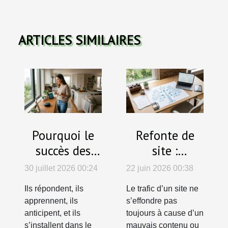
ARTICLES SIMILAIRES
Pourquoi le
Refonte de
succès des
site :
assistants
pourquoi
30 juillet 2026 00:24
22 juin 2026 00:38
vocaux
l'arborescence
Ils répondent, ils
Le trafic d’un site ne
bouleverse la
est la clé d’un
apprennent, ils
s’effondre pas
gestion de la
trafic durable
anticipent, et ils
toujours à cause d’un
maison
s’installent dans le
mauvais contenu ou