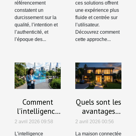
référencement
ces solutions offrent
constatent un
une expérience plus
durcissement sur la
fluide et centrée sur
qualité, l’intention et
l’utilisateur.
l’authenticité, et
Découvrez comment
l’époque des...
cette approche...
Comment
Quels sont les
l'intelligence
avantages
artificielle
d'une maison
2 avril 2026 09:58
2 avril 2026 00:56
simplifie-t-elle
connectée
L’intelligence
La maison connectée