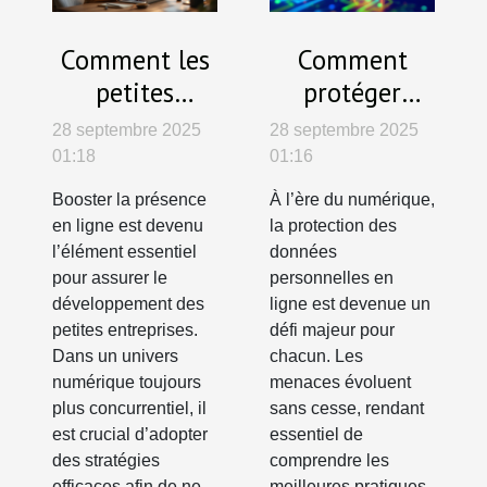
Comment les
Comment
petites
protéger
entreprises
efficacement
28 septembre 2025
28 septembre 2025
peuvent-elles
vos données
01:18
01:16
optimiser leur
personnelles
Booster la présence
À l’ère du numérique,
visibilité en
en ligne ?
en ligne est devenu
la protection des
ligne ?
l’élément essentiel
données
pour assurer le
personnelles en
développement des
ligne est devenue un
petites entreprises.
défi majeur pour
Dans un univers
chacun. Les
numérique toujours
menaces évoluent
plus concurrentiel, il
sans cesse, rendant
est crucial d’adopter
essentiel de
des stratégies
comprendre les
efficaces afin de ne
meilleures pratiques