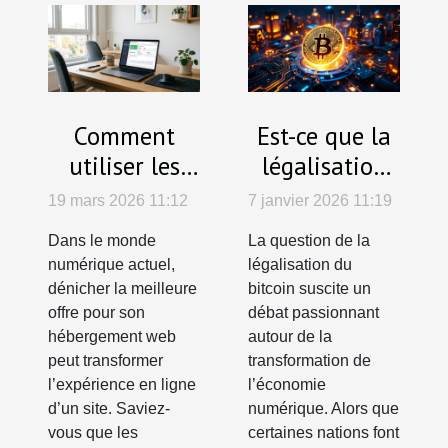
Comment
Est-ce que la
utiliser les
légalisation
promotions
du bitcoin
19 mars 2026 11:12
7 janvier 2026 11:19
pour
stimule
Dans le monde
La question de la
optimiser
l'économie
numérique actuel,
légalisation du
votre
numérique ?
dénicher la meilleure
bitcoin suscite un
hébergement
offre pour son
débat passionnant
hébergement web
autour de la
web ?
peut transformer
transformation de
l’expérience en ligne
l’économie
d’un site. Saviez-
numérique. Alors que
vous que les
certaines nations font