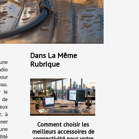
Dans La Même
Rubrique
 une
adio
our
eau.
r le
 de
ieux
z, à
nner
Comment choisir les
 une
meilleurs accessoires de
lité
connectivité pour votre