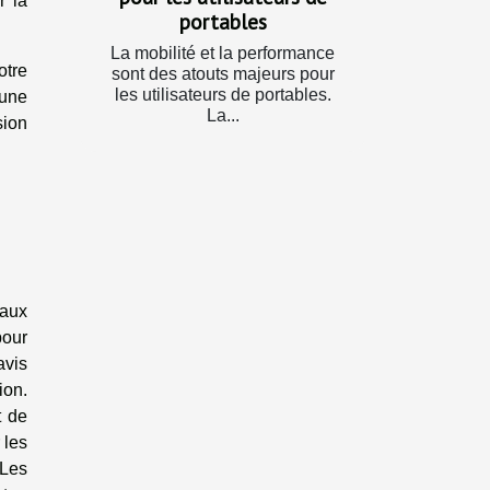
r la
portables
La mobilité et la performance
otre
sont des atouts majeurs pour
les utilisateurs de portables.
 une
La...
sion
 aux
pour
avis
ion.
t de
 les
 Les