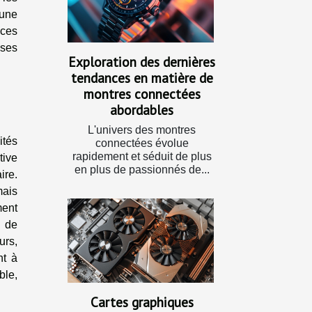
 une
 ces
ases
Exploration des dernières
tendances en matière de
montres connectées
abordables
L'univers des montres
ités
connectées évolue
rapidement et séduit de plus
tive
en plus de passionnés de...
ire.
mais
ment
e de
urs,
nt à
ble,
Cartes graphiques