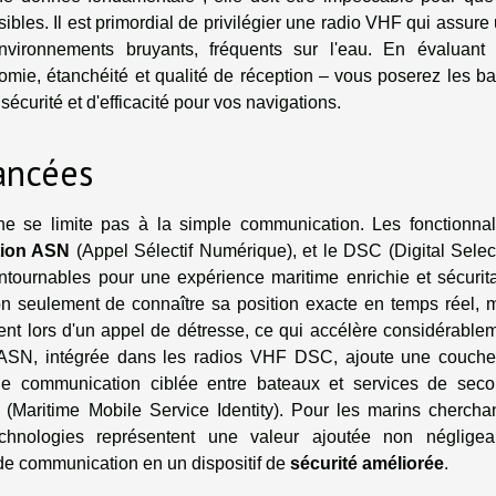
bles. Il est primordial de privilégier une radio VHF qui assure
ironnements bruyants, fréquents sur l'eau. En évaluant
nomie, étanchéité et qualité de réception – vous poserez les b
sécurité et d'efficacité pour vos navigations.
ancées
 se limite pas à la simple communication. Les fonctionnal
tion ASN
(Appel Sélectif Numérique), et le DSC (Digital Selec
tournables pour une expérience maritime enrichie et sécurita
eulement de connaître sa position exacte en temps réel, 
nt lors d'un appel de détresse, ce qui accélère considérable
n ASN, intégrée dans les radios VHF DSC, ajoute une couch
ne communication ciblée entre bateaux et services de seco
 (Maritime Mobile Service Identity). Pour les marins chercha
echnologies représentent une valeur ajoutée non négligea
 de communication en un dispositif de
sécurité améliorée
.