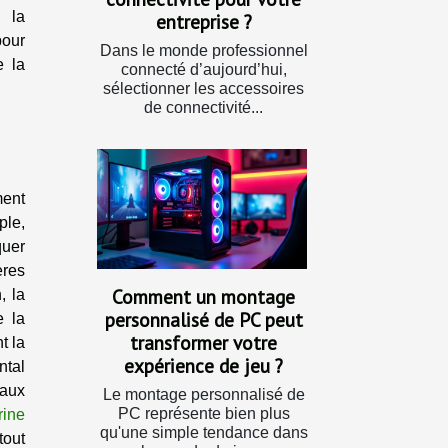
s la
entreprise ?
pour
Dans le monde professionnel
e la
connecté d’aujourd’hui,
sélectionner les accessoires
de connectivité...
ment
ple,
quer
ères
Comment un montage
, la
personnalisé de PC peut
e la
transformer votre
t la
expérience de jeu ?
ntal
 aux
Le montage personnalisé de
PC représente bien plus
ine
qu'une simple tendance dans
tout