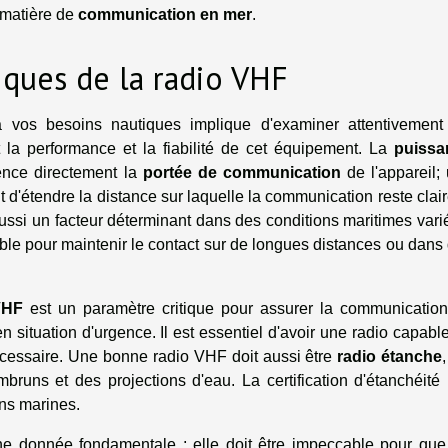
 matière de
communication en mer
.
iques de la radio VHF
 vos besoins nautiques implique d'examiner attentivement
t la performance et la fiabilité de cet équipement. La
puissa
ence directement la
portée de communication
de l'appareil;
'étendre la distance sur laquelle la communication reste clair
ussi un facteur déterminant dans des conditions maritimes vari
ble pour maintenir le contact sur de longues distances ou dans
.
VHF
est un paramètre critique pour assurer la communicatio
en situation d'urgence. Il est essentiel d'avoir une radio capabl
écessaire. Une bonne radio VHF doit aussi être
radio étanche
bruns et des projections d'eau. La certification d'étanchéité
ons marines.
e donnée fondamentale ; elle doit être impeccable pour que