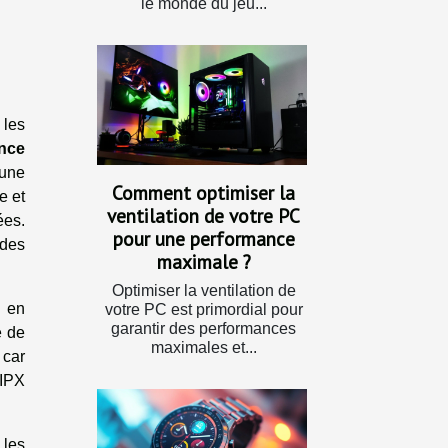
le monde du jeu...
 les
nce
 une
Comment optimiser la
e et
ventilation de votre PC
ées.
pour une performance
 des
maximale ?
Optimiser la ventilation de
n en
votre PC est primordial pour
garantir des performances
e de
maximales et...
, car
 IPX
 les