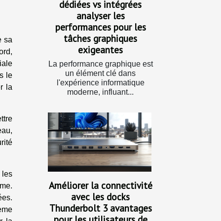
dédiées vs intégrées
analyser les
performances pour les
tâches graphiques
e sa
exigeantes
ord,
iale
La performance graphique est
un élément clé dans
s le
l'expérience informatique
r la
moderne, influant...
ttre
eau,
rité
 les
Améliorer la connectivité
ime.
avec les docks
ées.
Thunderbolt 3 avantages
tème
pour les utilisateurs de